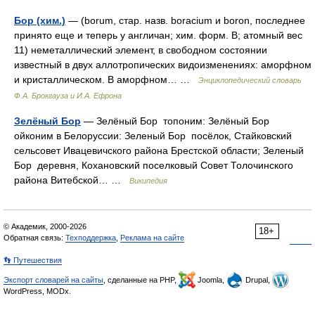
Бор (хим.)
— (borum, стар. назв. boracium и boron, последнее
принято еще и теперь у англичан; хим. форм. В; атомный вес
11) неметаллический элемент, в свободном состоянии
известный в двух аллотропических видоизменениях: аморфном
и кристаллическом. В аморфном… …
Энциклопедический словарь
Ф.А. Брокгауза и И.А. Ефрона
Зелёный Бор
— Зелёный Бор топоним: Зелёный Бор
ойконим в Белоруссии: Зеленый Бор посёлок, Стайковский
сельсовет Ивацевичского района Брестской области; Зеленый
Бор деревня, Кохановский поселковый Совет Толочинского
района Витебской… …
Википедия
© Академик, 2000-2026
18+
Обратная связь:
Техподдержка
,
Реклама на сайте
👣 Путешествия
Экспорт словарей на сайты
, сделанные на PHP,
Joomla,
Drupal,
WordPress, MODx.