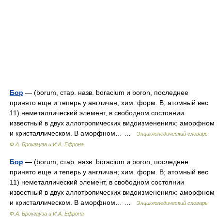
Бор
— (borum, стар. назв. boracium и boron, последнее
принято еще и теперь у англичан; хим. форм. В; атомный вес
11) неметаллический элемент, в свободном состоянии
известный в двух аллотропических видоизменениях: аморфном
и кристаллическом. В аморфном… …
Энциклопедический словарь
Ф.А. Брокгауза и И.А. Ефрона
Бор
— (borum, стар. назв. boracium и boron, последнее
принято еще и теперь у англичан; хим. форм. В; атомный вес
11) неметаллический элемент, в свободном состоянии
известный в двух аллотропических видоизменениях: аморфном
и кристаллическом. В аморфном… …
Энциклопедический словарь
Ф.А. Брокгауза и И.А. Ефрона