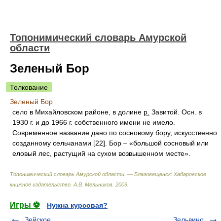
Топонимический словарь Амурской
области
Зеленый Бор
Толкование
Зеленый Бор
село в Михайловском районе, в долине
р.
Завитой. Осн. в
1930 г. и до 1966 г. собственного имени не имело.
Современное название дано по сосновому бору, искусственно
созданному сельчанами [22]. Бор – «большой сосновый или
еловый лес, растущий на сухом возвышенном месте».
Топонимический словарь Амурской области. — Благовещенск: Хабаровское
книжное издательство
.
А.В. Мельников
.
2009
.
Игры ⚽
Нужна курсовая?
Зейское
Зельвино