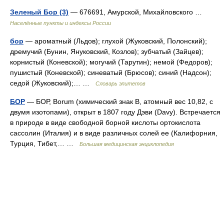
Зеленый Бор (3)
— 676691, Амурской, Михайловского …
Населённые пункты и индексы России
бор
— ароматный (Льдов); глухой (Жуковский, Полонский);
дремучий (Бунин, Януковский, Козлов); зубчатый (Зайцев);
корнистый (Коневской); могучий (Тарутин); немой (Федоров);
пушистый (Коневской); синеватый (Брюсов); синий (Надсон);
седой (Жуковский);… …
Словарь эпитетов
БОР
— БОР, Borum (химический знак В, атомный вес 10,82, с
двумя изотопами), открыт в 1807 году Дэви (Davy). Встречается
в природе в виде свободной борной кислоты ортокислота
сассолин (Италия) и в виде различных солей ее (Калифорния,
Турция, Тибет,… …
Большая медицинская энциклопедия